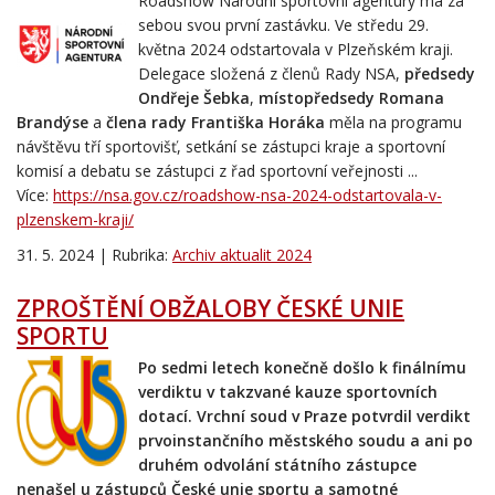
Roadshow Národní sportovní agentury má za
sebou svou první zastávku. Ve středu 29.
května 2024 odstartovala v Plzeňském kraji.
Delegace složená z členů Rady NSA,
předsedy
Ondřeje Šebka
,
místopředsedy Romana
Brandýse
a
člena rady Františka Horáka
měla na programu
návštěvu tří sportovišť, setkání se zástupci kraje a sportovní
komisí a debatu se zástupci z řad sportovní veřejnosti ...
Více:
https://nsa.gov.cz/roadshow-nsa-2024-odstartovala-v-
plzenskem-kraji/
31. 5. 2024 | Rubrika:
Archiv aktualit 2024
ZPROŠTĚNÍ OBŽALOBY ČESKÉ UNIE
SPORTU
Po sedmi letech konečně došlo k finálnímu
verdiktu v takzvané kauze sportovních
dotací. Vrchní soud v Praze potvrdil verdikt
prvoinstančního městského soudu a ani po
druhém odvolání státního zástupce
nenašel u zástupců České unie sportu a samotné