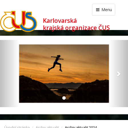
Menu
Karlovarská
krajská organizace ČUS
revious
Nex
Úvodní stránka
Archiv aktualit
Archiv aktualit 2024