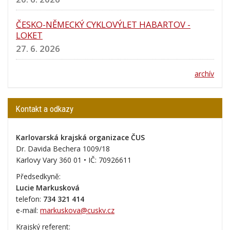
ČESKO-NĚMECKÝ CYKLOVÝLET HABARTOV -
LOKET
27. 6. 2026
archív
Kontakt a odkazy
Karlovarská krajská organizace ČUS
Dr. Davida Bechera 1009/18
Karlovy Vary 360 01 • IČ:
70926611
Předsedkyně:
Lucie Markusková
telefon:
734 321 414
e-mail:
markuskova@cuskv.cz
Krajský referent: