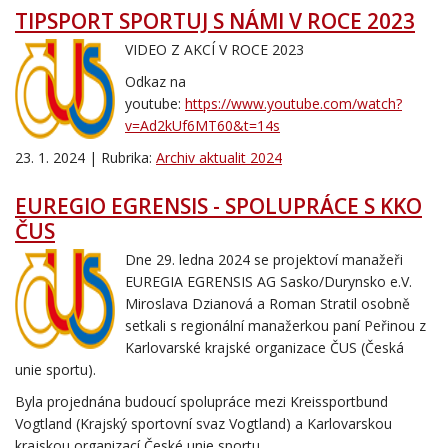
TIPSPORT SPORTUJ S NÁMI V ROCE 2023
VIDEO Z AKCÍ V ROCE 2023
Odkaz na
youtube:
https://www.youtube.com/watch?
v=Ad2kUf6MT60&t=14s
23. 1. 2024 | Rubrika:
Archiv aktualit 2024
EUREGIO EGRENSIS - SPOLUPRÁCE S KKO
ČUS
Dne 29. ledna 2024 se projektoví manažeři
EUREGIA EGRENSIS AG Sasko/Durynsko e.V.
Miroslava Dzianová a Roman Stratil osobně
setkali s regionální manažerkou paní Peřinou z
Karlovarské krajské organizace ČUS (Česká
unie sportu).
Byla projednána budoucí spolupráce mezi Kreissportbund
Vogtland (Krajský sportovní svaz Vogtland) a Karlovarskou
krajskou organizací České unie sportu.