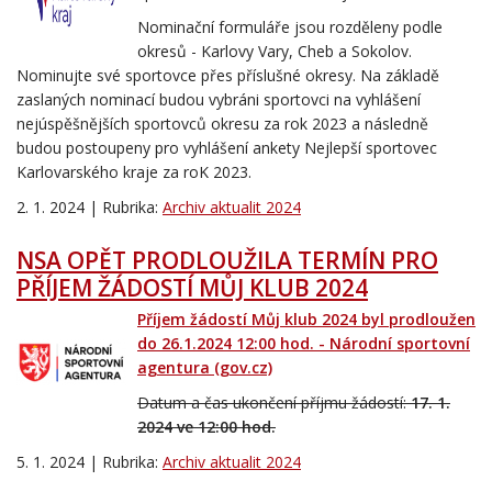
Nominační formuláře jsou rozděleny podle
okresů - Karlovy Vary, Cheb a Sokolov.
Nominujte své sportovce přes příslušné okresy. Na základě
zaslaných nominací budou vybráni sportovci na vyhlášení
nejúspěšnějších sportovců okresu za rok 2023 a následně
budou postoupeny pro vyhlášení ankety Nejlepší sportovec
Karlovarského kraje za roK 2023.
2. 1. 2024 | Rubrika:
Archiv aktualit 2024
NSA OPĚT PRODLOUŽILA TERMÍN PRO
PŘÍJEM ŽÁDOSTÍ MŮJ KLUB 2024
Příjem žádostí Můj klub 2024 byl prodloužen
do 26.1.2024 12:00 hod. - Národní sportovní
agentura (gov.cz)
Datum a čas ukončení příjmu žádostí:
17. 1.
2024 ve 12:00 hod.
5. 1. 2024 | Rubrika:
Archiv aktualit 2024