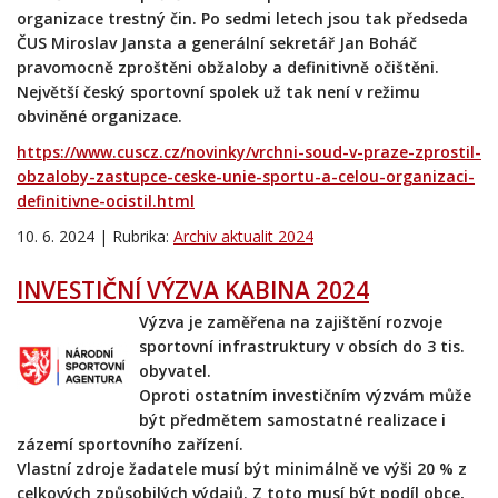
organizace trestný čin. Po sedmi letech jsou tak předseda
ČUS Miroslav Jansta a generální sekretář Jan Boháč
pravomocně zproštěni obžaloby a definitivně očištěni.
Největší český sportovní spolek už tak není v režimu
obviněné organizace.
https://www.cuscz.cz/novinky/vrchni-soud-v-praze-zprostil-
obzaloby-zastupce-ceske-unie-sportu-a-celou-organizaci-
definitivne-ocistil.html
10. 6. 2024 | Rubrika:
Archiv aktualit 2024
INVESTIČNÍ VÝZVA KABINA 2024
Výzva je zaměřena na zajištění rozvoje
sportovní infrastruktury v obsích do 3 tis.
obyvatel.
Oproti ostatním investičním výzvám může
být předmětem samostatné realizace i
zázemí sportovního zařízení.
Vlastní zdroje žadatele musí být minimálně ve výši 20 % z
celkových způsobilých výdajů. Z toto musí být podíl obce,