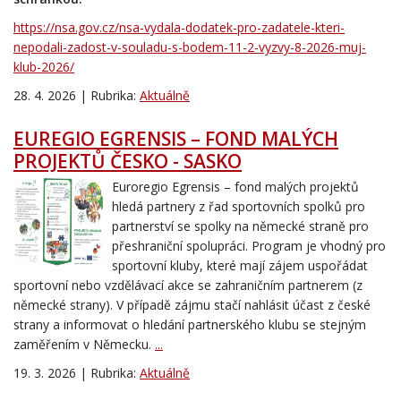
https://nsa.gov.cz/nsa-vydala-dodatek-pro-zadatele-kteri-
nepodali-zadost-v-souladu-s-bodem-11-2-vyzvy-8-2026-muj-
klub-2026/
28. 4. 2026 | Rubrika:
Aktuálně
EUREGIO EGRENSIS – FOND MALÝCH
PROJEKTŮ ČESKO - SASKO
Euroregio Egrensis – fond malých projektů
hledá partnery z řad sportovních spolků pro
partnerství se spolky na německé straně pro
přeshraniční spolupráci. Program je vhodný pro
sportovní kluby, které mají zájem uspořádat
sportovní nebo vzdělávací akce se zahraničním partnerem (z
německé strany). V případě zájmu stačí nahlásit účast z české
strany a informovat o hledání partnerského klubu se stejným
zaměřením v Německu.
...
19. 3. 2026 | Rubrika:
Aktuálně