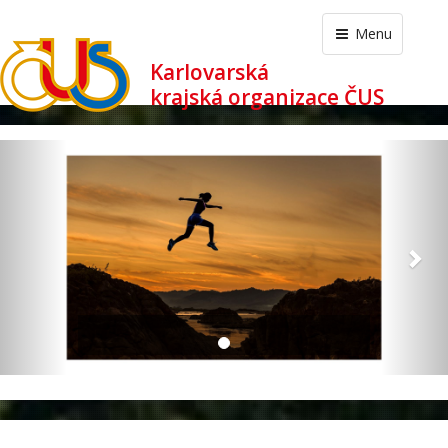
Menu
Karlovarská
krajská organizace ČUS
revious
Nex