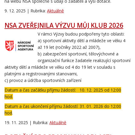
na webu NSA společně s údaji o žadateli a výši dotace.
9. 12. 2025 | Rubrika:
Aktuálně
NSA ZVEŘEJNILA VÝZVU MŮJ KLUB 2026
V rámci Výzvy budou podpořeny tyto oblasti:
a) sportovní aktivity dětí a mládeže ve věku 4
až 19 let (ročníky 2022 až 2007),
b) zabezpečení sportovní, tělovýchovné a
organizační funkce žadatele realizující sportovní
aktivity dětí a mládeže ve věku od 4 do 19 let v souladu s
platnými a registrovanými stanovami,
c) provoz a údržba sportovních zařízení
Datum a čas začátku příjmu žádostí: 10. 12. 2025 od 12:00
hod.
Datum a čas ukončení příjmu žádostí: 31. 01. 2026 do 12:00
hod
.
19. 11. 2025 | Rubrika:
Aktuálně