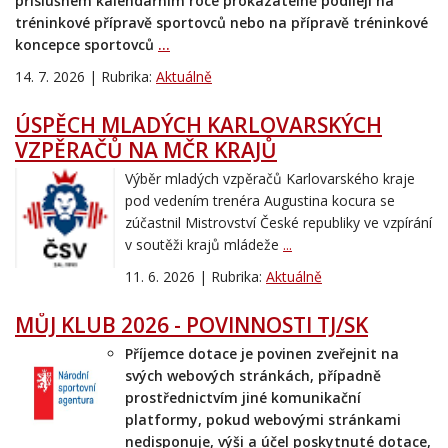
příslušném kalendářním roce prokazatelně podílejí na
tréninkové přípravě sportovců nebo na přípravě tréninkové
koncepce sportovců
...
14. 7. 2026 | Rubrika:
Aktuálně
ÚSPĚCH MLADÝCH KARLOVARSKÝCH
VZPĚRAČŮ NA MČR KRAJŮ
Výběr mladých vzpěračů Karlovarského kraje
pod vedením trenéra Augustina kocura se
zúčastnil Mistrovství České republiky ve vzpírání
v soutěži krajů mládeže
...
11. 6. 2026 | Rubrika:
Aktuálně
MŮJ KLUB 2026 - POVINNOSTI TJ/SK
Příjemce dotace je povinen zveřejnit na
svých webových stránkách, případně
prostřednictvím jiné komunikační
platformy, pokud webovými stránkami
nedisponuje, výši a účel poskytnuté dotace,