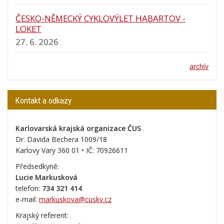
ČESKO-NĚMECKÝ CYKLOVÝLET HABARTOV -
LOKET
27. 6. 2026
archív
Kontakt a odkazy
Karlovarská krajská organizace ČUS
Dr. Davida Bechera 1009/18
Karlovy Vary 360 01 • IČ:
70926611
Předsedkyně:
Lucie Markusková
telefon:
734 321 414
e-mail:
markuskova@cuskv.cz
Krajský referent: