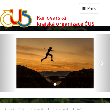
Menu
Karlovarská
krajská organizace ČUS
revious
Nex
Úvodní stránka
Archiv aktualit
Archiv aktualit 2024