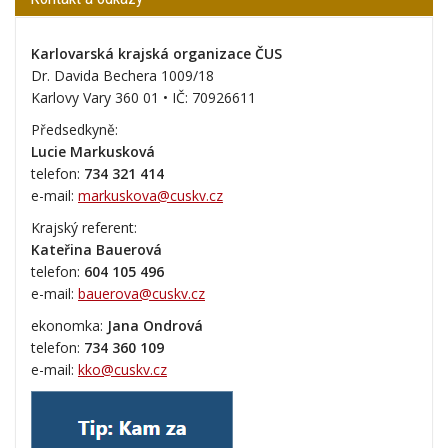
Karlovarská krajská organizace ČUS
Dr. Davida Bechera 1009/18
Karlovy Vary 360 01 • IČ:
70926611
Předsedkyně:
Lucie Markusková
telefon:
734 321 414
e-mail:
markuskova@cuskv.cz
Krajský referent:
Kateřina Bauerová
telefon:
604 105 496
e-mail:
bauerova@cuskv.cz
ekonomka:
Jana Ondrová
telefon:
734 360 109
e-mail:
kko@cuskv.cz