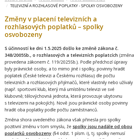
TELEVIZNÍ A ROZHLASOVÉ POPLATKY - SPOLKY OSVOBOZENY
Změny v placení televizních a
rozhlasových poplatků – spolky
osvobozeny
S účinností ke dni 1.5.2025 došlo ke změně zákona č.
348/2005Sb., o rozhlasových a televizních poplatcích
(změna
provedena zákonem č. 119/2025Sb.). Podle předchozí úpravy
byly právnické osoby, a to mimo jiné i spolky, povinny hradit
poplatek (České televizi a Českému rozhlasu) dle počtu
televizních a rozhlasových přijímačů, které vlastnily nebo užívaly
(např. sportovní klub, který má umístěnu televizi ve své
klubovně; tělovýchovná jednota, která provozuje ubytovnu
s televizemi na pokojích). Nově jsou právnické osoby povinny
hradit oba poplatky podle počtu zaměstnanců.
Změna shora uvedeného zákona však přinesla pro spolky
pozitivní změnu v tom smyslu, že
spolky jsou nadále od obou
poplatků osvobozeny
(§4 odst. 1 písm. i), tj. spolky nemusí