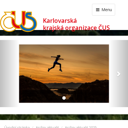
Menu
Karlovarská
krajská organizace ČUS
revious
Nex
Úvodní stránka
Archiv aktualit
Archiv aktualit 2025