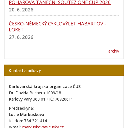
POHÁROVÁ TANEČNÍ SOUTĚŽ ONE CUP 2026
20. 6. 2026
ČESKO-NĚMECKÝ CYKLOVÝLET HABARTOV -
LOKET
27. 6. 2026
archív
Kontakt a odkazy
Karlovarská krajská organizace ČUS
Dr. Davida Bechera 1009/18
Karlovy Vary 360 01 • IČ:
70926611
Předsedkyně:
Lucie Markusková
telefon:
734 321 414
e-mail:
markuskova@cuskv.cz