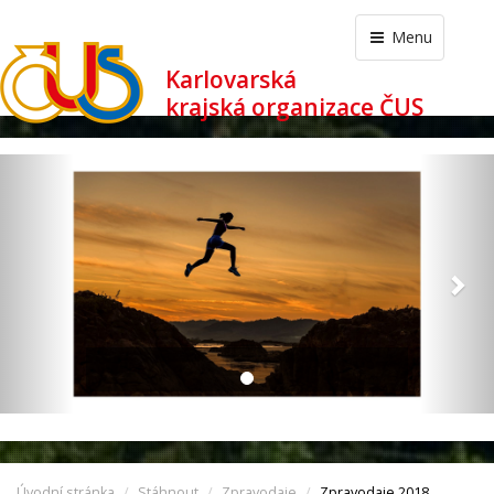
Menu
Karlovarská
krajská organizace ČUS
revious
Nex
Úvodní stránka
Stáhnout
Zpravodaje
Zpravodaje 2018