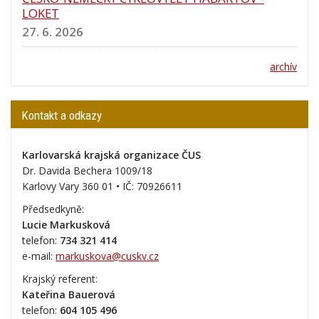
LOKET
27. 6. 2026
archív
Kontakt a odkazy
Karlovarská krajská organizace ČUS
Dr. Davida Bechera 1009/18
Karlovy Vary 360 01 • IČ:
70926611
Předsedkyně:
Lucie Markusková
telefon:
734 321 414
e-mail:
markuskova@cuskv.cz
Krajský referent:
Kateřina Bauerová
telefon:
604 105 496