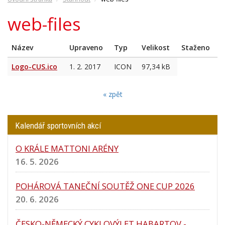
web-files
Název
Upraveno
Typ
Velikost
Staženo
Logo-CUS.ico
1. 2. 2017
ICON
97,34 kB
« zpět
Kalendář sportovních akcí
O KRÁLE MATTONI ARÉNY
16. 5. 2026
POHÁROVÁ TANEČNÍ SOUTĚŽ ONE CUP 2026
20. 6. 2026
ČESKO-NĚMECKÝ CYKLOVÝLET HABARTOV -