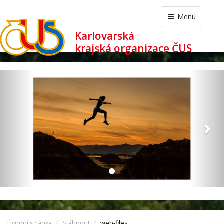
Menu
Karlovarská
krajská organizace ČUS
revious
Nex
Úvodní stránka
Stáhnout
web-files