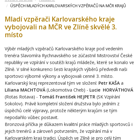
ÚSPĚCH MLADÝCH KARLOVARSKÝCH VZPĚRAČŮ NA MČR KRAJŮ
Mladí vzpěrači Karlovarského kraje
vybojovali na MČR ve Zlíně skvělé 3.
místo
Výběr mladých vzpěračů Karlovarského kraje pod vedením
trenéra Slavomíra Rychnavského se zúčastnil Mistrovství České
republiky ve vzpírání v soutěži krajů mládeže, které se konalo ve
Zlíně. V silné konkurenci šesti krajských výběrů předvedli naši
sportovci výborné výkony a vybojovali cenné 3. místo.
Karlovarský kraj reprezentoval tým ve složení:
Petr KAŠA
a
Liliana MACHTOVÁ
(Lokomotiva Cheb) -
Lucie HORVÁTHOVÁ
(Rotas Rotava) -
Tomáš František HEJPETR
(SK Vzpírání
Sokolov). Právě kompletní složení družstva bylo jedním z
úspěchů celé výpravy, protože některým krajům se tým
nepodařilo vůbec postavit.
Bronzová příčka je důkazem kvalitní práce mladých sportovců i
jejich trenérů a zároveň potvrzením, že vzpírání má v
Karlovarském kraji tradici. Úspěch ve Zlíně je pro celý tým