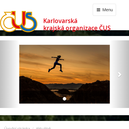
Menu
Karlovarská
krajská organizace ČUS
revious
Nex
Úvodní stránka
Aktuálně