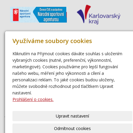
Využíváme soubory cookies
Kliknutím na Přijmout cookies dáváte souhlas s uložením
vybraných cookies (nutné, preferenční, výkonnostní,
marketingové). Cookies používáme pro lepší fungování
našeho webu, měření jeho výkonnosti a cílení a
personalizaci reklam. To jaké cookies budou uloženy,
můžete svobodně rozhodnout pod tlačítkem Upravit
nastavení.
Prohlášení o cookies.
Upravit nastavení
© 2017 Karlovarská krajská organizace České unie sportu -
Odmítnout cookies
veškerá práva vyhrazena | © Web vytvořil:
Gitech
|
mail
|
adm