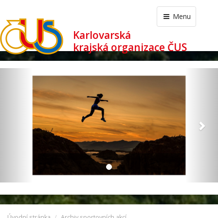
Menu
Karlovarská
krajská organizace ČUS
revious
Nex
Úvodní stránka
Archiv sportovních akcí