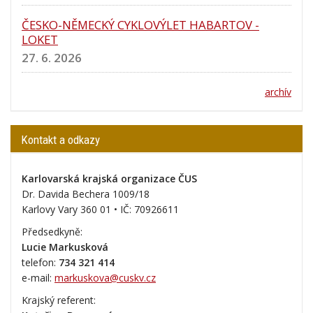
ČESKO-NĚMECKÝ CYKLOVÝLET HABARTOV -
LOKET
27. 6. 2026
archív
Kontakt a odkazy
Karlovarská krajská organizace ČUS
Dr. Davida Bechera 1009/18
Karlovy Vary 360 01 • IČ:
70926611
Předsedkyně:
Lucie Markusková
telefon:
734 321 414
e-mail:
markuskova@cuskv.cz
Krajský referent: