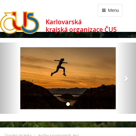
Menu
Karlovarská
krajská organizace ČUS
revious
Nex
Úvodní stránka
Archiv sportovních akcí