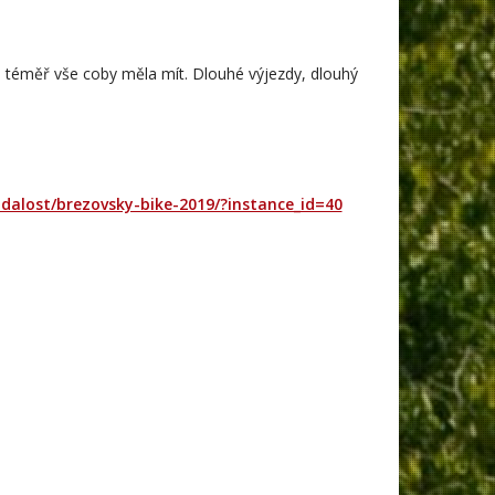
má téměř vše coby měla mít. Dlouhé výjezdy, dlouhý
udalost/brezovsky-bike-2019/?instance_id=40