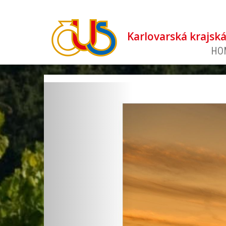
Karlovarská krajsk
HO
revious