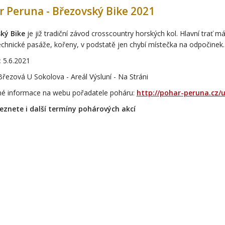
 Peruna - Březovský Bike 2021
ký Bike
je již tradiční závod crosscountry horských kol. Hlavní trať 
echnické pasáže, kořeny, v podstatě jen chybí místečka na odpočinek.
:
5.6.2021
Březová U Sokolova - Areál Výsluní - Na Stráni
é informace na webu pořadatele poháru:
http://pohar-peruna.cz/
eznete i další termíny pohárových akcí