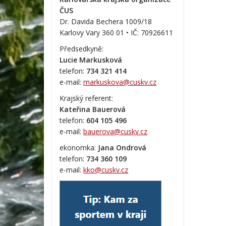
ČUS
Dr. Davida Bechera 1009/18
Karlovy Vary 360 01 • IČ:
70926611
Předsedkyně:
Lucie Markusková
telefon:
734 321 414
e-mail:
markuskova@cuskv.cz
Krajský referent:
Kateřina Bauerová
telefon:
604 105 496
e-mail:
bauerova@cuskv.cz
ekonomka:
Jana Ondrová
telefon:
734 360 109
e-mail:
kko@cuskv.cz