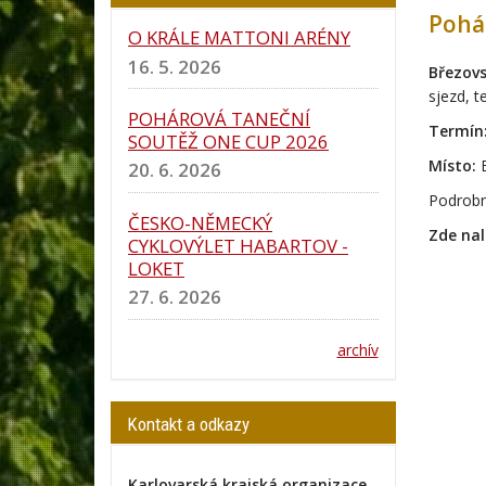
Pohár
O KRÁLE MATTONI ARÉNY
16. 5. 2026
Březovs
sjezd, t
POHÁROVÁ TANEČNÍ
Termín
SOUTĚŽ ONE CUP 2026
Místo:
20. 6. 2026
Podrobn
ČESKO-NĚMECKÝ
Zde nal
CYKLOVÝLET HABARTOV -
LOKET
27. 6. 2026
archív
Kontakt a odkazy
Karlovarská krajská organizace