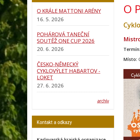
O 
O KRÁLE MATTONI ARÉNY
16. 5. 2026
Cykl
POHÁROVÁ TANEČNÍ
Mistr
SOUTĚŽ ONE CUP 2026
20. 6. 2026
Termín
Místo:
O
ČESKO-NĚMECKÝ
CYKLOVÝLET HABARTOV -
LOKET
27. 6. 2026
archív
Kontakt a odkazy
Karlovarská krajská organizace