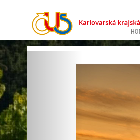
Karlovarská krajsk
HO
revious