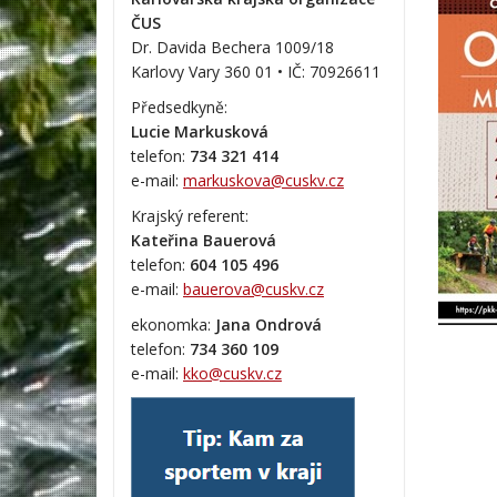
ČUS
Dr. Davida Bechera 1009/18
Karlovy Vary 360 01 • IČ:
70926611
Předsedkyně:
Lucie Markusková
telefon:
734 321 414
e-mail:
markuskova@cuskv.cz
Krajský referent:
Kateřina Bauerová
telefon:
604 105 496
e-mail:
bauerova@cuskv.cz
ekonomka:
Jana Ondrová
telefon:
734 360 109
e-mail:
kko@cuskv.cz