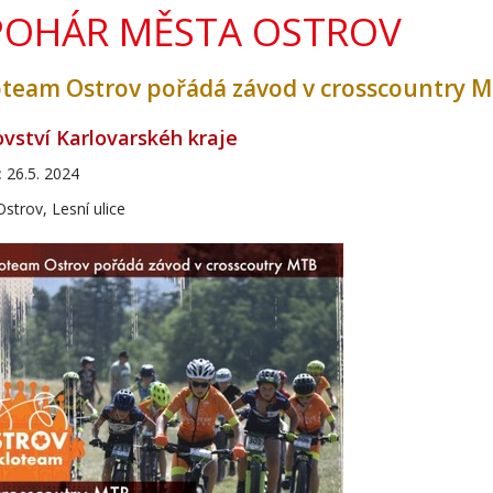
POHÁR MĚSTA OSTROV
oteam Ostrov pořádá závod v crosscountry 
ovství Karlovarskéh kraje
:
26.5. 2024
strov, Lesní ulice