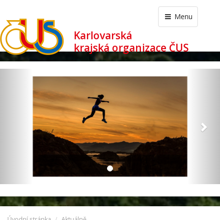
Menu
Karlovarská
krajská organizace ČUS
revious
Nex
Úvodní stránka
Aktuálně